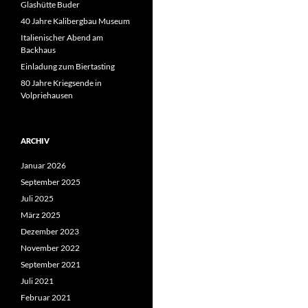
Glashütte Buder
40 Jahre Kalibergbau Museum
Italienischer Abend am
Backhaus
Einladung zum Biertasting
80 Jahre Kriegsende in
Volpriehausen
ARCHIV
Januar 2026
September 2025
Juli 2025
März 2025
Dezember 2023
November 2022
September 2021
Juli 2021
Februar 2021