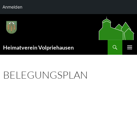
Anmelden
Zum
Inhalt
springen
Suchen
Heimatverein Volpriehausen
PRIMÄR
MENÜ
BELEGUNGSPLAN