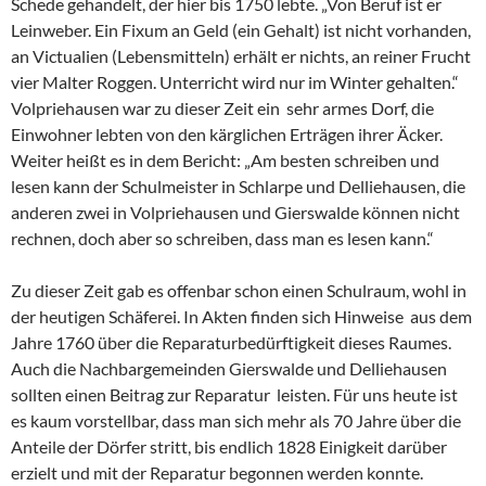
Schede gehandelt, der hier bis 1750 lebte. „Von Beruf ist er
Leinweber. Ein Fixum an Geld (ein Gehalt) ist nicht vorhanden,
an Victualien (Lebensmitteln) erhält er nichts, an reiner Frucht
vier Malter Roggen. Unterricht wird nur im Winter gehalten.“
Volpriehausen war zu dieser Zeit ein sehr armes Dorf, die
Einwohner lebten von den kärglichen Erträgen ihrer Äcker.
Weiter heißt es in dem Bericht: „Am besten schreiben und
lesen kann der Schulmeister in Schlarpe und Delliehausen, die
anderen zwei in Volpriehausen und Gierswalde können nicht
rechnen, doch aber so schreiben, dass man es lesen kann.“
Zu dieser Zeit gab es offenbar schon einen Schulraum, wohl in
der heutigen Schäferei. In Akten finden sich Hinweise aus dem
Jahre 1760 über die Reparaturbedürftigkeit dieses Raumes.
Auch die Nachbargemeinden Gierswalde und Delliehausen
sollten einen Beitrag zur Reparatur leisten. Für uns heute ist
es kaum vorstellbar, dass man sich mehr als 70 Jahre über die
Anteile der Dörfer stritt, bis endlich 1828 Einigkeit darüber
erzielt und mit der Reparatur begonnen werden konnte.