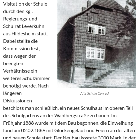
Visitation der Schule
durch den kgl.
Regierungs-und
Schulrat Leverkuhn
aus Hildesheim statt.
Dabei stellte die
Kommission fest,
dass wegen der
beengten
Verhältnisse ein
weiteres Schulzimmer
benötigt werde. Nach
längeren
Alte Schule Conrad
Diskussionen
beschloss man schließlich, ein neues Schulhaus im oberen Teil
des Schulgartens an der Wahlbergstraße zu bauen. Im
Frühjahr 1888 wurde mit dem Bau begonnen, die Einweihung
fand am 02.02.1889 mit Glockengeläut und Feiern an der alten
und neuen Schule statt. Der Neubau kostete 3000 Mark. In der