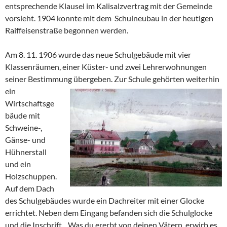
entsprechende Klausel im Kalisalzvertrag mit der Gemeinde
vorsieht. 1904 konnte mit dem Schulneubau in der heutigen
Raiffeisenstraße begonnen werden.
Am 8. 11. 1906 wurde das neue Schulgebäude mit vier
Klassenräumen, einer Küster- und zwei Lehrerwohnungen
seiner Bestimmung übergeben. Zur Sch
ule gehörten weiterhin
ein
Wirtschaftsge
bäude mit
Schweine-,
Gänse- und
Hühnerstall
und ein
Holzschuppen.
Auf dem Dach
des Schulgebäudes wurde ein Dachreiter mit einer Glocke
errichtet. Neben dem Eingang befanden sich die Schulglocke
und die Inschrift „ Was du ererbt von deinen Vätern, erwirb es,