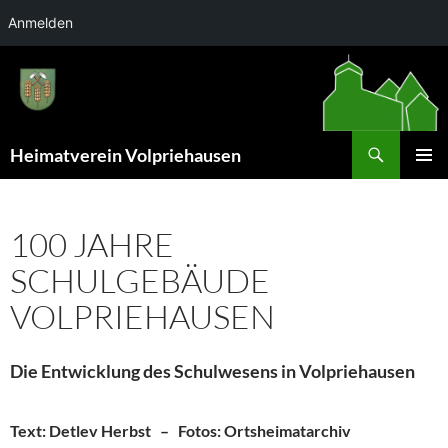
Anmelden
Zum
Inhalt
springen
Suchen
Heimatverein Volpriehausen
PRIMÄR
MENÜ
100 JAHRE
SCHULGEBÄUDE
VOLPRIEHAUSEN
Die Entwicklung des Schulwesens in Volpriehausen
Text: Detlev Herbst – Fotos: Ortsheimatarchiv