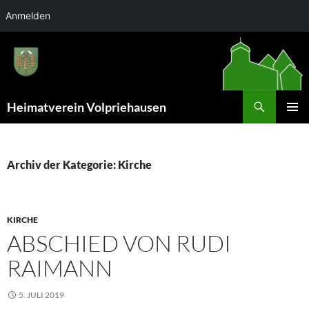
Anmelden
Zum
Inhalt
springen
Suchen
Heimatverein Volpriehausen
PRIMÄR
MENÜ
Archiv der Kategorie: Kirche
KIRCHE
ABSCHIED VON RUDI
RAIMANN
5. JULI 2019