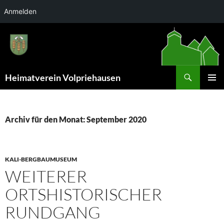
Anmelden
Zum
Inhalt
springen
Suchen
Heimatverein Volpriehausen
PRIMÄR
MENÜ
Archiv für den Monat: September 2020
KALI-BERGBAUMUSEUM
WEITERER
ORTSHISTORISCHER
RUNDGANG