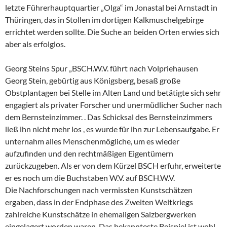
letzte Führerhauptquartier „Olga“ im Jonastal bei Arnstadt in
Thüringen, das in Stollen im dortigen Kalkmuschelgebirge
errichtet werden sollte. Die Suche an beiden Orten erwies sich
aber als erfolglos.
Georg Steins Spur „BSCH.W.V. führt nach Volpriehausen
Georg Stein, gebürtig aus Königsberg, besaß große
Obstplantagen bei Stelle im Alten Land und betätigte sich sehr
engagiert als privater Forscher und unermüdlicher Sucher nach
dem Bernsteinzimmer. . Das Schicksal des Bernsteinzimmers
ließ ihn nicht mehr los , es wurde für ihn zur Lebensaufgabe. Er
unternahm alles Menschenmögliche, um es wieder
aufzufinden und den rechtmäßigen Eigentümern
zurückzugeben. Als er von dem Kürzel BSCH erfuhr, erweiterte
er es noch um die Buchstaben W.V. auf BSCH.W.V.
Die Nachforschungen nach vermissten Kunstschätzen
ergaben, dass in der Endphase des Zweiten Weltkriegs
zahlreiche Kunstschätze in ehemaligen Salzbergwerken
eingelagert worden waren. Das bekannteste Beispiel ist wohl