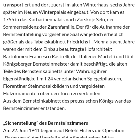
transportiert und dort zuerst im alten Winterhaus, sechs Jahre
später im Neuen Winterpalais eingebaut. Von dort kam es
1755 in das Katharinenpalais nach Zarskoje Selo, der
Sommerresidenz der Zarenfamilie. Der für die Aufnahme der
Bernsteintäfelung vorgesehene Saal war jedoch erheblich
größer als das Tabakskabinett Friedrichs I . Mehr als acht Jahre
waren der mit dem Einbau beauftragte Hofarchitekt
Bartolomeo Francesco Rastrelli, der Italiener Martelli und fünf
Königsberger Bernsteinmeister damit beschäftigt, die alten
Teile des Bernsteinkabinetts unter Wahrung ihrer
Eigenständigkeit mit 24 venezianischen Spiegelpilastern,
Florentiner Steinmosaikbildern und vergoldeten
Holzornamenten über den Türen zu verbinden.
Aus dem Bernsteinkabinett des preussischen Königs war das
Bernsteinzimmer entstanden.
„Sicherstellung“ des Bernsteinzimmers
Am 22. Juni 1941 begann auf Befehl Hitlers die Operation
„Barbarossa“, der Überfall auf die Sowjetunion. Mitte