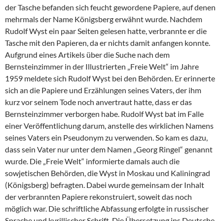
der Tasche befanden sich feucht gewordene Papiere, auf denen
mehrmals der Name Königsberg erwähnt wurde. Nachdem
Rudolf Wyst ein paar Seiten gelesen hatte, verbrannte er die
Tasche mit den Papieren, da er nichts damit anfangen konnte.
Aufgrund eines Artikels über die Suche nach dem
Bernsteinzimmer in der Illustrierten „Freie Welt“ im Jahre
1959 meldete sich Rudolf Wyst bei den Behörden. Er erinnerte
sich an die Papiere und Erzählungen seines Vaters, der ihm
kurz vor seinem Tode noch anvertraut hatte, dass er das
Bernsteinzimmer verborgen habe. Rudolf Wyst bat im Falle
einer Veröffentlichung darum, anstelle des wirklichen Namens
seines Vaters ein Pseudonym zu verwenden. So kam es dazu,
dass sein Vater nur unter dem Namen „Georg Ringel“ genannt
wurde. Die „Freie Welt“ informierte damals auch die
sowjetischen Behörden, die Wyst in Moskau und Kaliningrad
(Königsberg) befragten. Dabei wurde gemeinsam der Inhalt
der verbrannten Papiere rekonstruiert, soweit das noch
möglich war. Die schriftliche Abfassung erfolgte in russischer
Sprache und kyrillischer Schrift. Die Übersetzung ins Deutsche