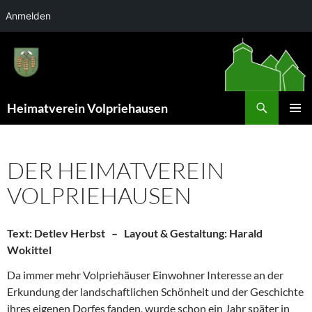
Anmelden
Zum
Inhalt
springen
Suchen
Heimatverein Volpriehausen
PRIMÄR
MENÜ
DER HEIMATVEREIN
VOLPRIEHAUSEN
Text: Detlev Herbst – Layout & Gestaltung: Harald
Wokittel
Da immer mehr Volpriehäuser Einwohner Interesse an der
Erkundung der landschaftlichen Schönheit und der Geschichte
ihres eigenen Dorfes fanden, wurde schon ein Jahr später in