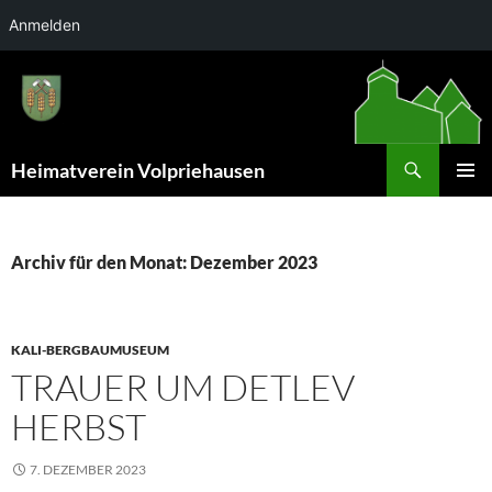
Anmelden
Zum
Inhalt
springen
Suchen
Heimatverein Volpriehausen
PRIMÄR
MENÜ
Archiv für den Monat: Dezember 2023
KALI-BERGBAUMUSEUM
TRAUER UM DETLEV
HERBST
7. DEZEMBER 2023